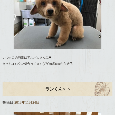
いつもこの時期はアルパカさんに❤︎
きっちょむクン似合ってます(о´∀`о)iPhoneから送信
ランくん^_^
投稿日
2018年11月24日