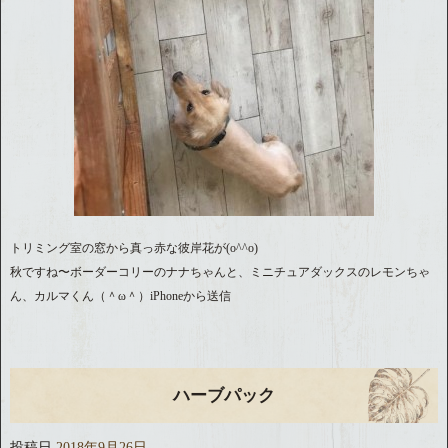
トリミング室の窓から真っ赤な彼岸花が(o^^o)
秋ですね〜ボーダーコリーのナナちゃんと、ミニチュアダックスのレモンちゃ
ん、カルマくん（＾ω＾）iPhoneから送信
ハーブパック
投稿日
2018年9月26日